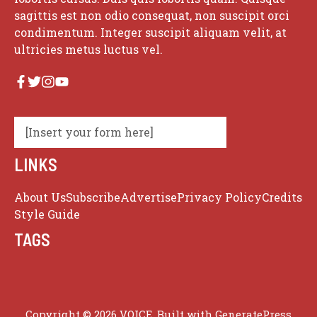
sagittis est non odio consequat, non suscipit orci
condimentum. Integer suscipit aliquam velit, at
ultricies metus luctus vel.
[Insert your form here]
LINKS
About Us
Subscribe
Advertise
Privacy Policy
Credits
Style Guide
TAGS
Copyright © 2026 VOICE. Built with
GeneratePress