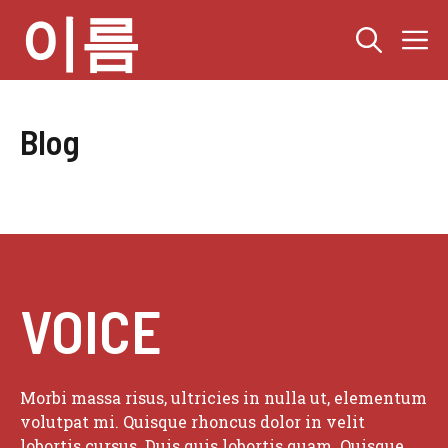
컨
이름
텐
츠
로
건
너
Blog
뛰
기
VOICE
Morbi massa risus, ultricies in nulla ut, elementum
volutpat mi. Quisque rhoncus dolor in velit
lobortis cursus. Duis quis lobortis quam. Quisque